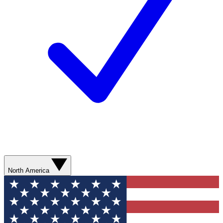
North America