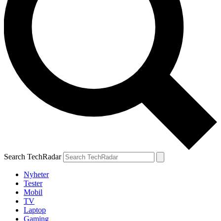
Search TechRadar
Nyheter
Tester
Mobil
TV
Laptop
Gaming