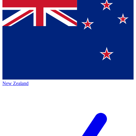
New Zealand