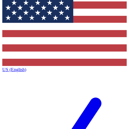
US (English)