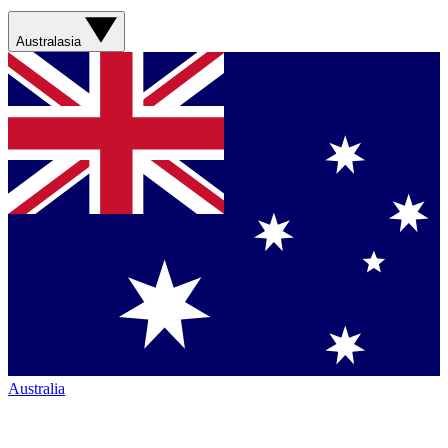
Australasia
Australia