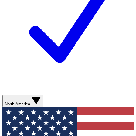
North America