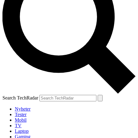
Search TechRadar
Nyheter
Tester
Mobil
TV
Laptop
Gaming