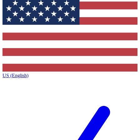
US (English)