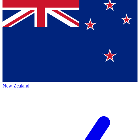
New Zealand