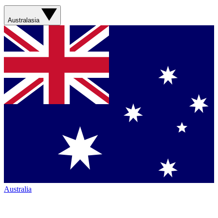
Australasia
Australia