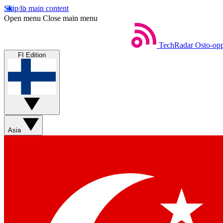
Skip to main content
Open menu
Close main menu
TechRadar
Osto-opp
FI Edition
Asia