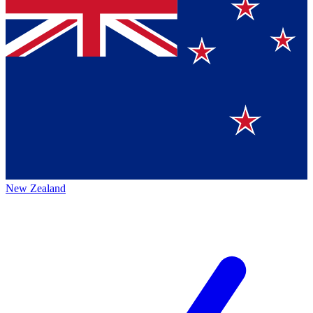
New Zealand