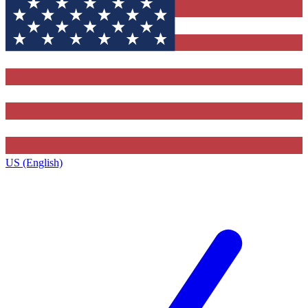
US (English)