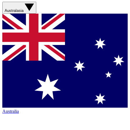
Australasia
Australia