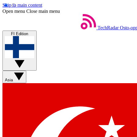
Skip to main content
Open menu
Close main menu
TechRadar
Osto-opp
FI Edition
Asia