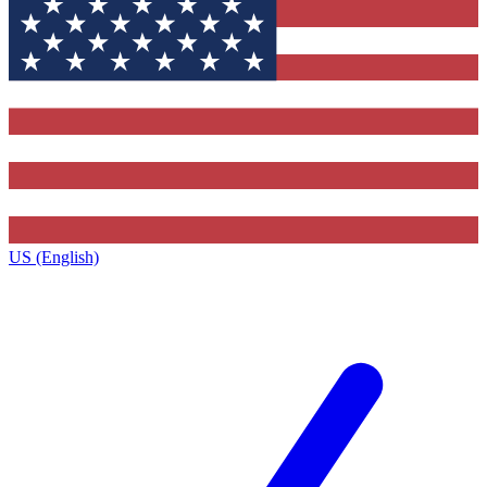
US (English)