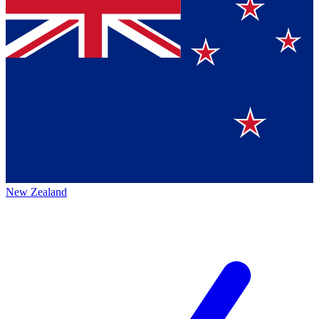
New Zealand