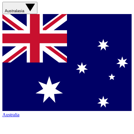
Australasia
Australia