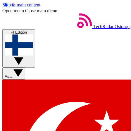
Skip to main content
Open menu
Close main menu
TechRadar
Osto-opp
FI Edition
Asia