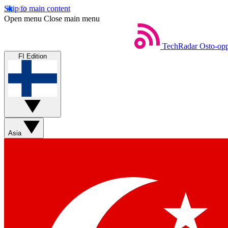
Skip to main content
Open menu
Close main menu
TechRadar
Osto-opp
FI Edition
Asia