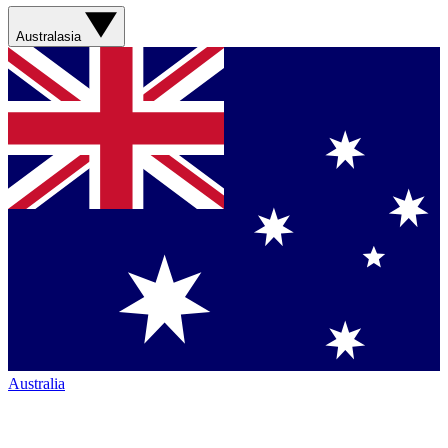
Australasia
Australia