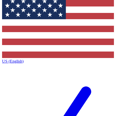
US (English)