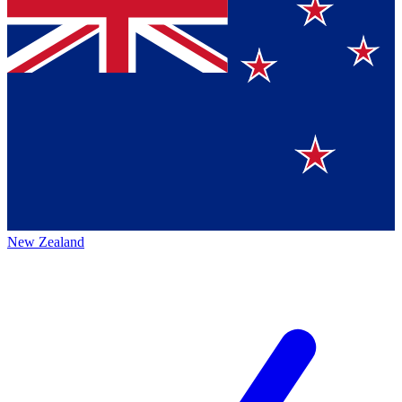
New Zealand