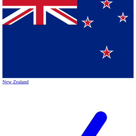
New Zealand