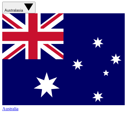
Australasia
Australia