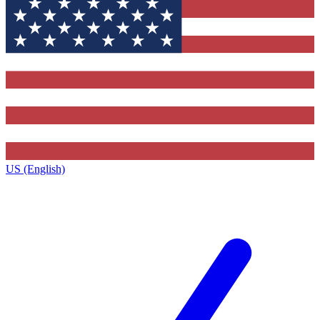
US (English)