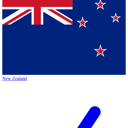
New Zealand