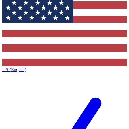
US (English)