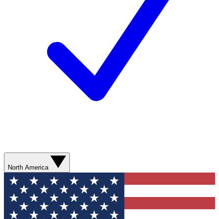
North America