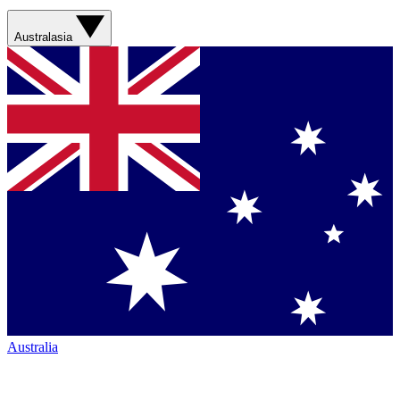
Australasia
Australia