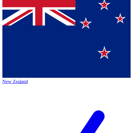
New Zealand