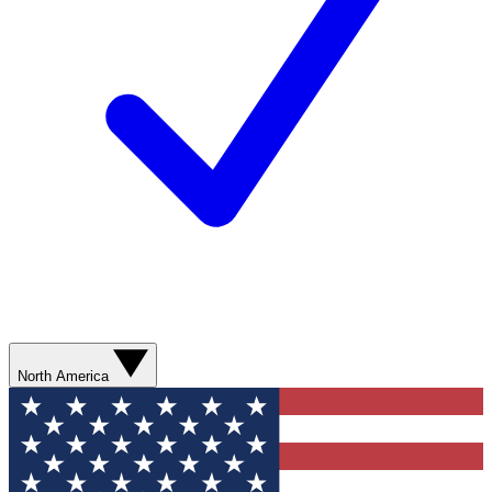
North America