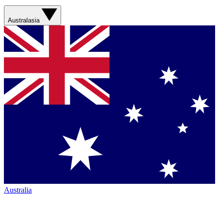
Australasia
Australia