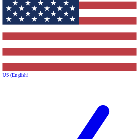
US (English)