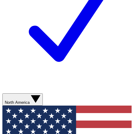
North America