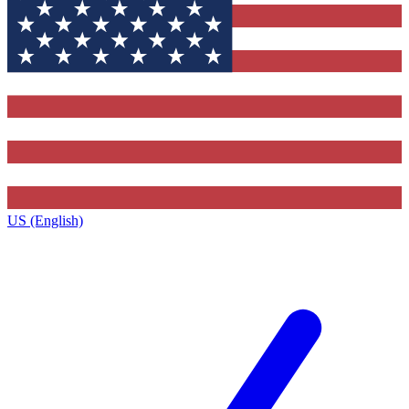
US (English)