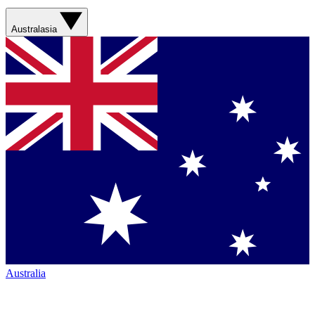
Australasia
Australia