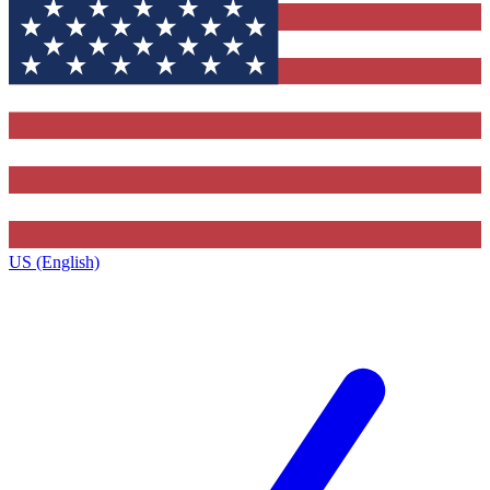
US (English)