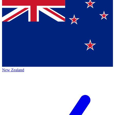
New Zealand