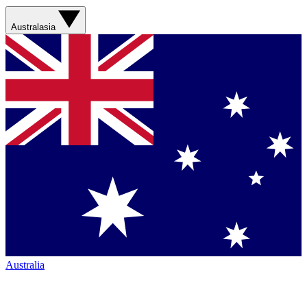
Australasia
Australia