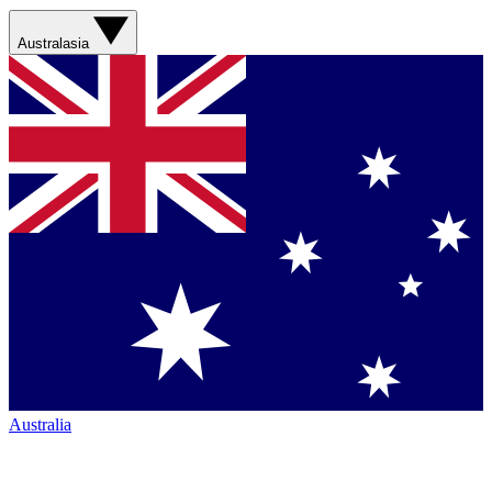
Australasia
Australia