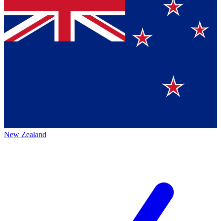
New Zealand