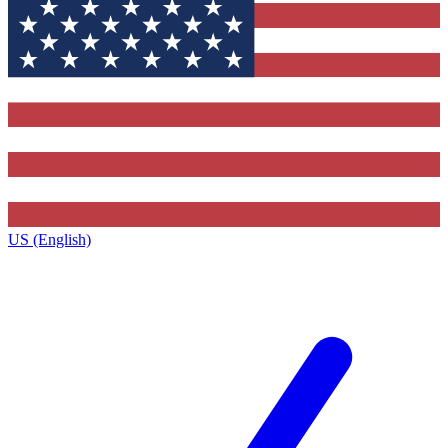
US (English)