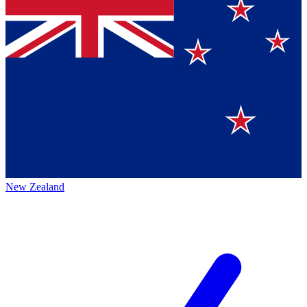
New Zealand