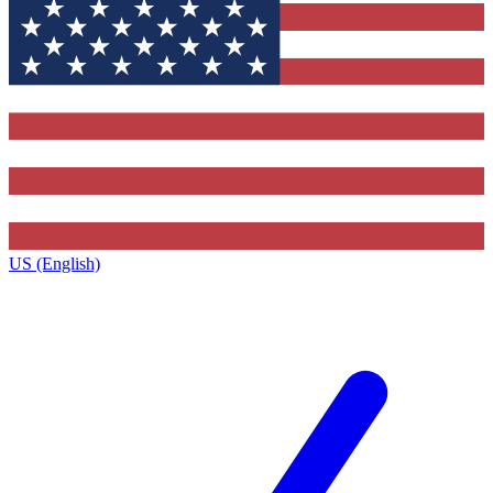
US (English)