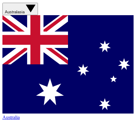
Australasia
Australia