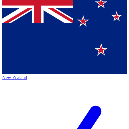
New Zealand