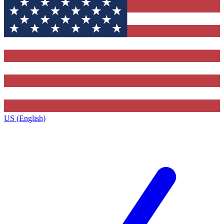
US (English)