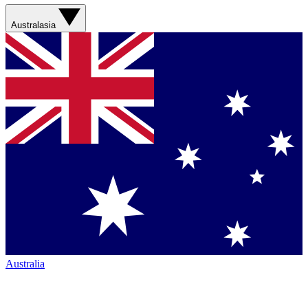
Australasia
Australia