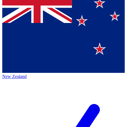
New Zealand