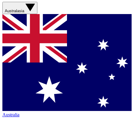
Australasia
Australia