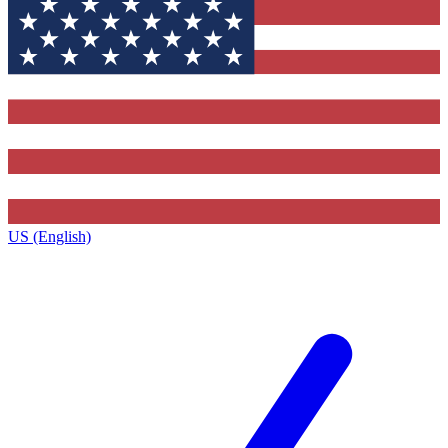
US (English)