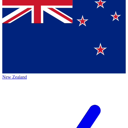
New Zealand