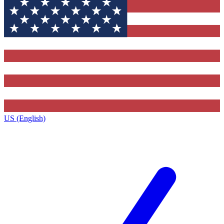
US (English)