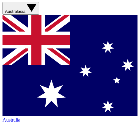
Australasia
Australia