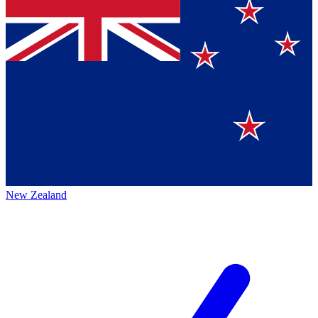
New Zealand