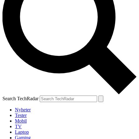
Search TechRadar
Nyheter
Tester
Mobil
TV
Laptop
Gaming