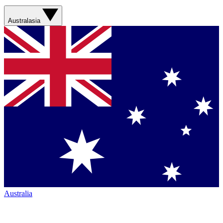
Australasia
Australia