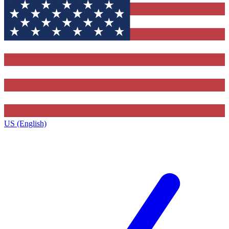
US (English)