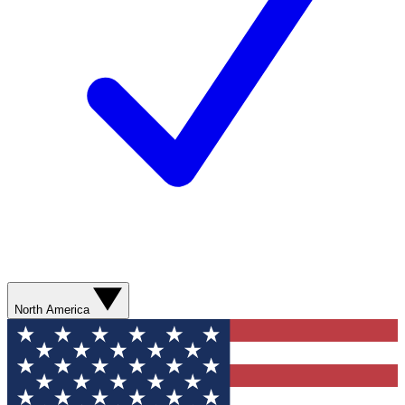
North America