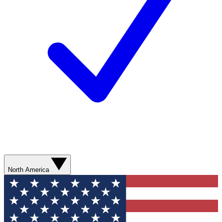
North America