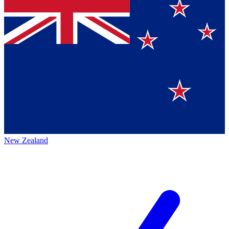
New Zealand