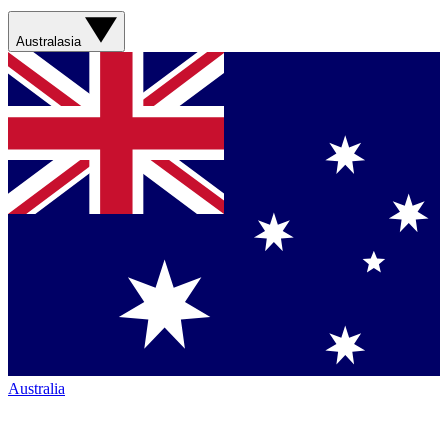
Australasia
Australia