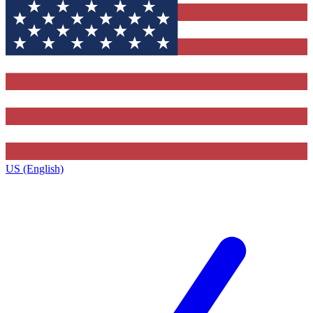
US (English)