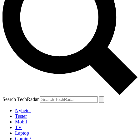
Search TechRadar
Nyheter
Tester
Mobil
TV
Laptop
Gaming