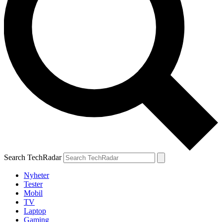
Search TechRadar
Nyheter
Tester
Mobil
TV
Laptop
Gaming