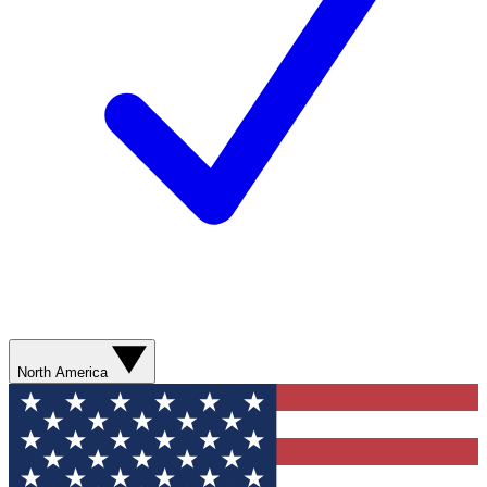
North America