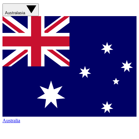
Australasia
Australia