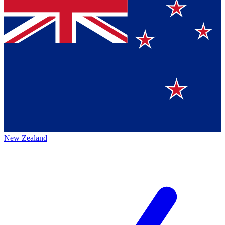
New Zealand