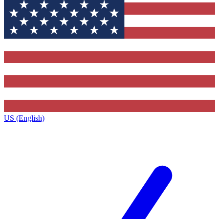
US (English)