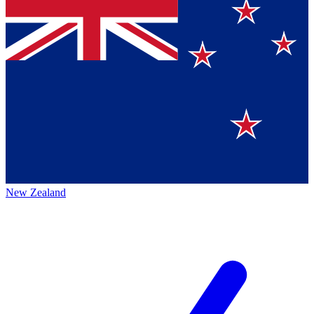
New Zealand