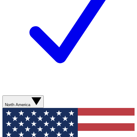
North America