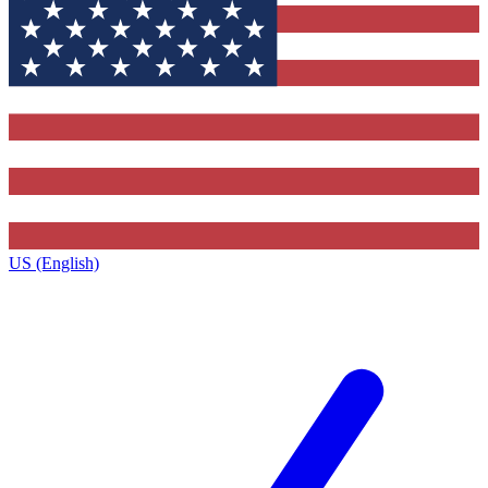
US (English)