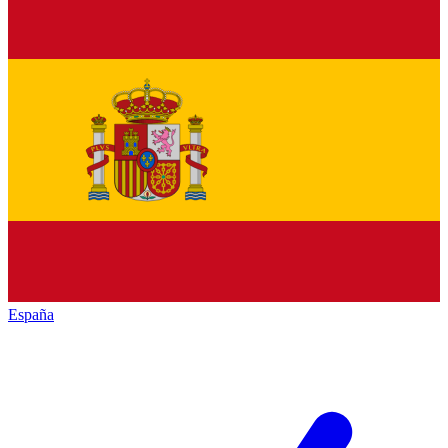
España