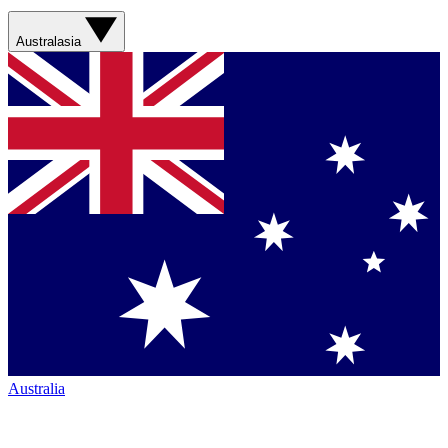
Australasia
Australia