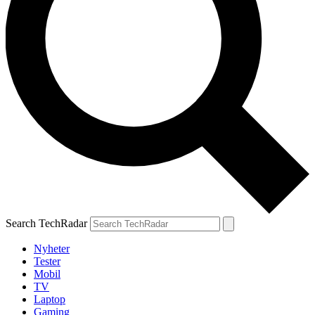
Search TechRadar
Nyheter
Tester
Mobil
TV
Laptop
Gaming