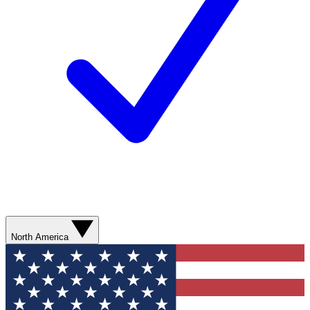
North America