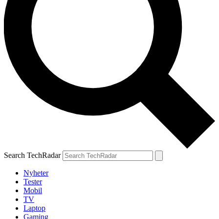
Search TechRadar
Nyheter
Tester
Mobil
TV
Laptop
Gaming