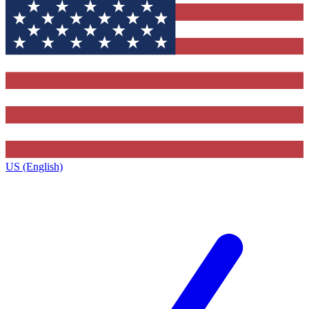
US (English)