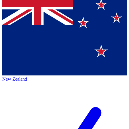
New Zealand