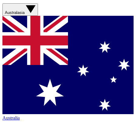
Australasia
Australia