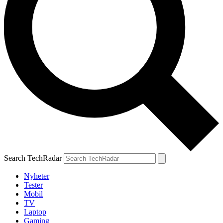
Search TechRadar
Nyheter
Tester
Mobil
TV
Laptop
Gaming