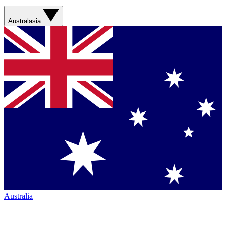
Australasia
Australia