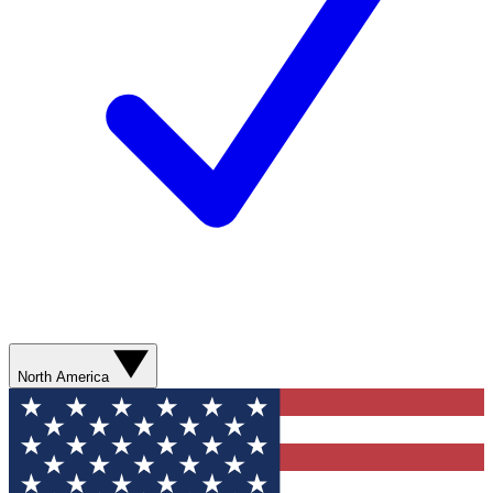
North America