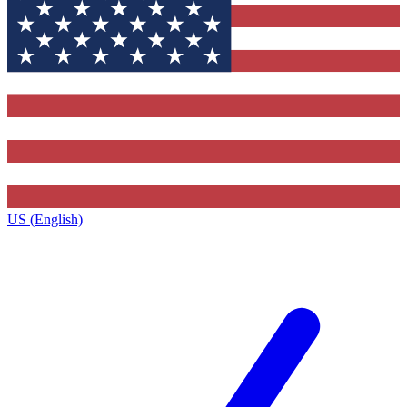
US (English)