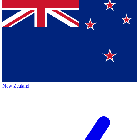
New Zealand