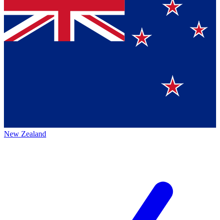
New Zealand