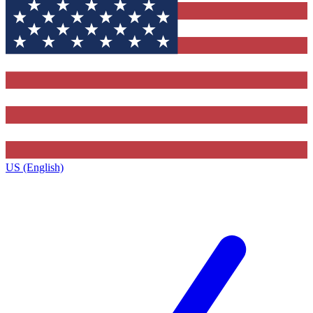
US (English)