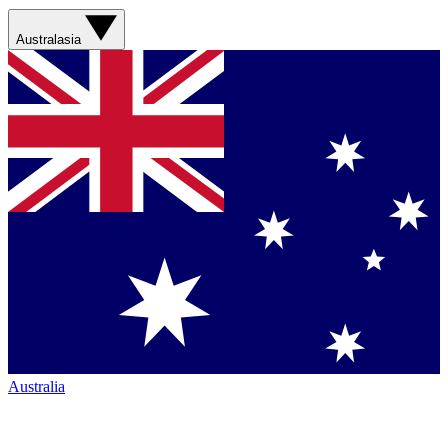
Australasia
Australia