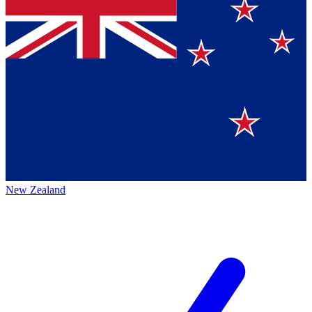
New Zealand