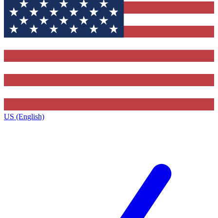
US (English)