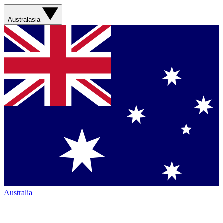
Australasia
Australia