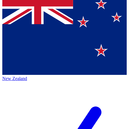
New Zealand