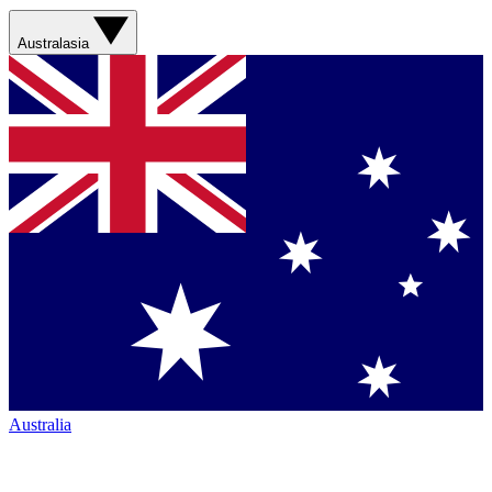
Australasia
Australia