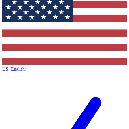
US (English)