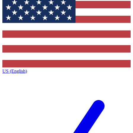
US (English)