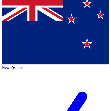
New Zealand