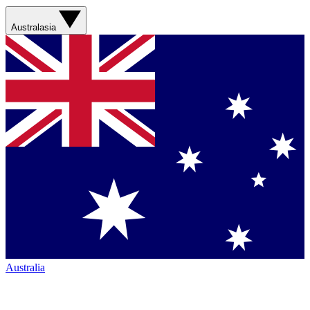
Australasia
Australia