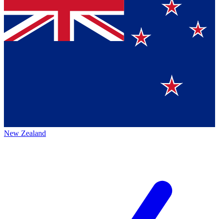
New Zealand