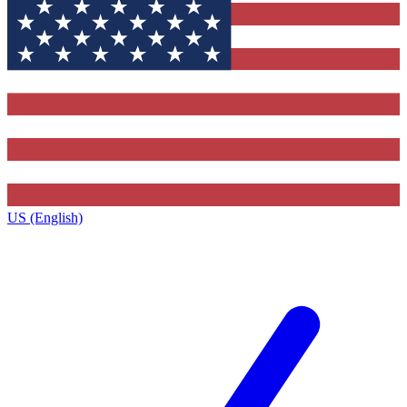
US (English)