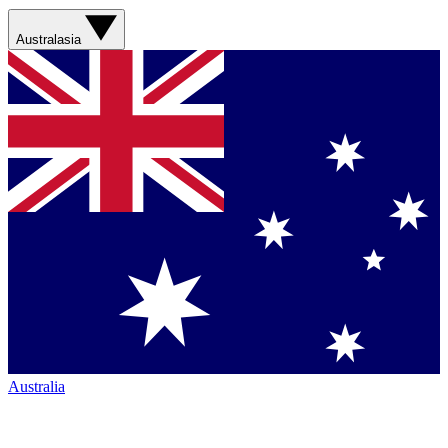
Australasia
Australia