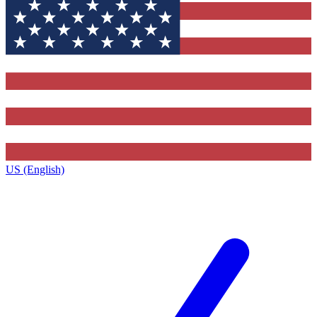
US (English)