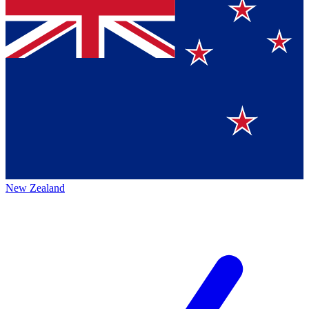
New Zealand