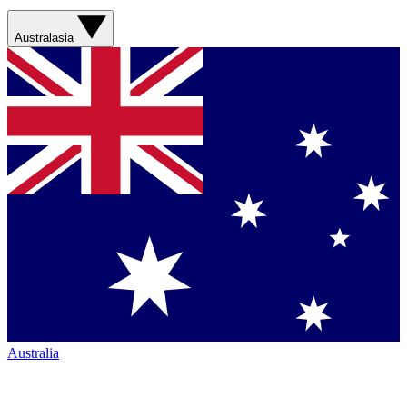
Australasia
Australia