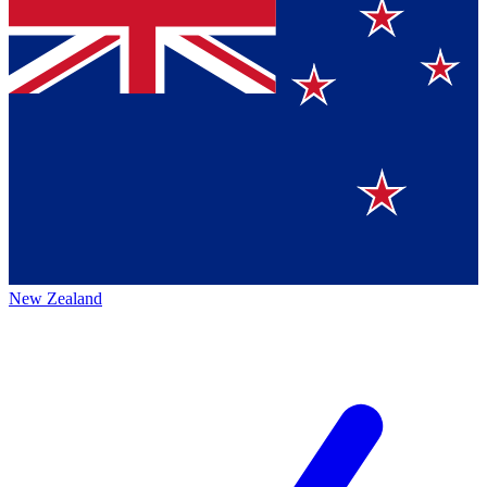
New Zealand