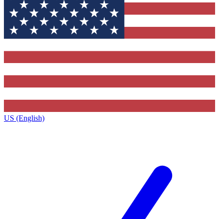
US (English)