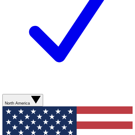
North America