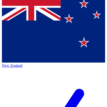
New Zealand