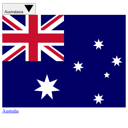
Australasia
Australia