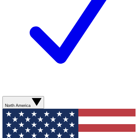
North America