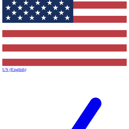
US (English)