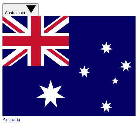
Australasia
Australia