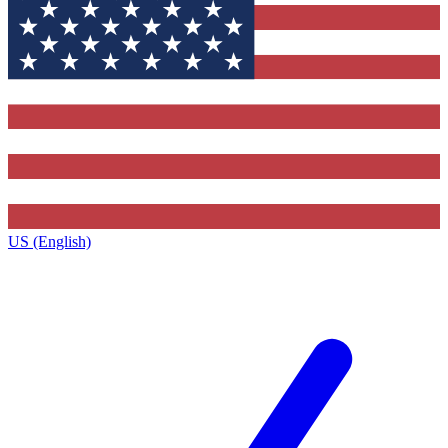
US (English)