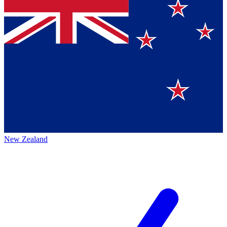
New Zealand