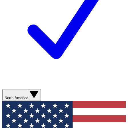
North America