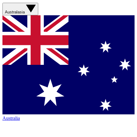
Australasia
Australia