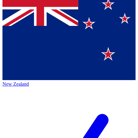
New Zealand