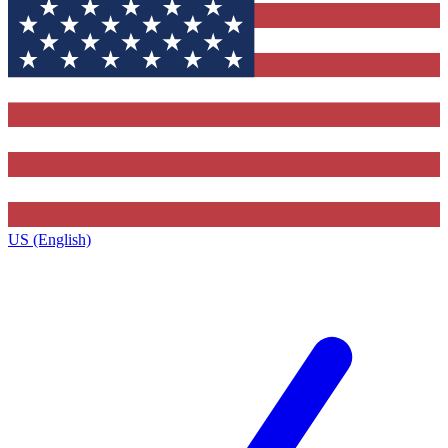
US (English)