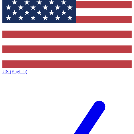
US (English)