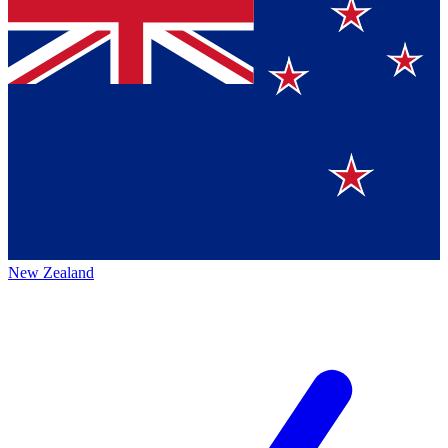
New Zealand