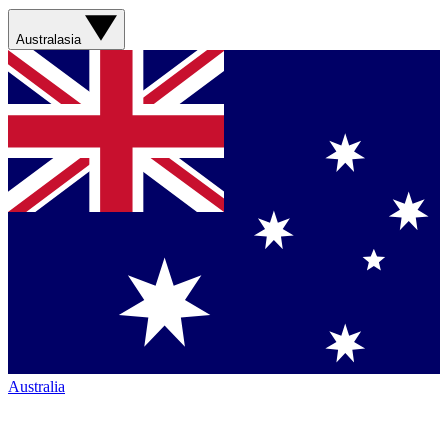
Australasia
Australia