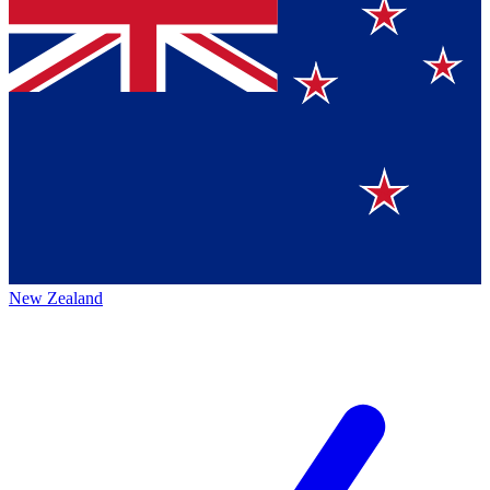
New Zealand