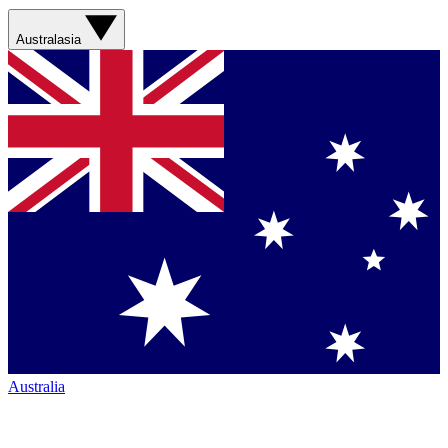
Australasia
Australia