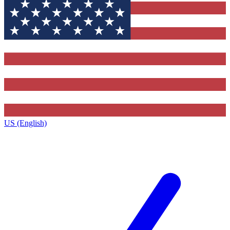
US (English)