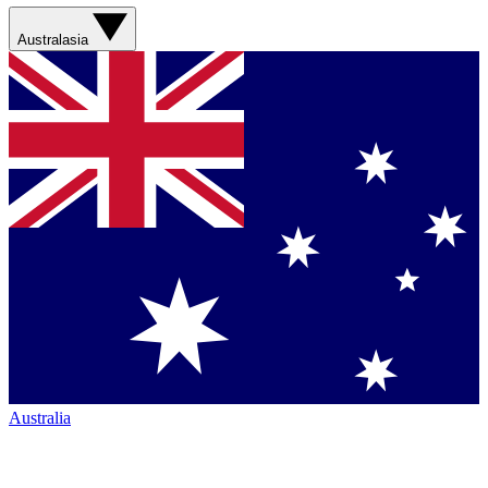
Australasia
Australia