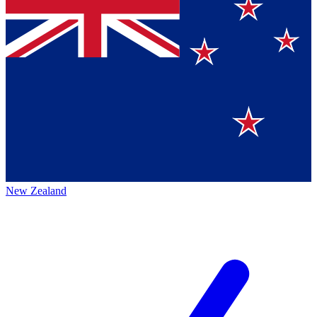
New Zealand