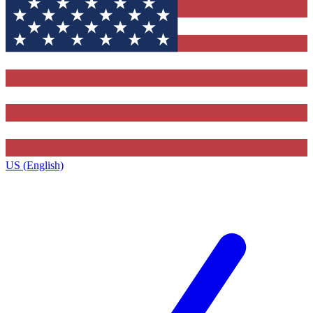
US (English)