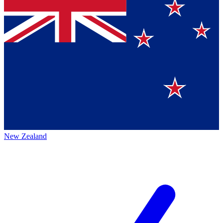
New Zealand