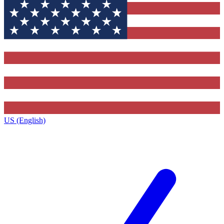
US (English)