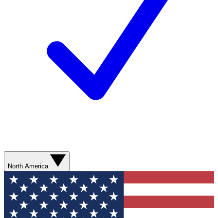
North America