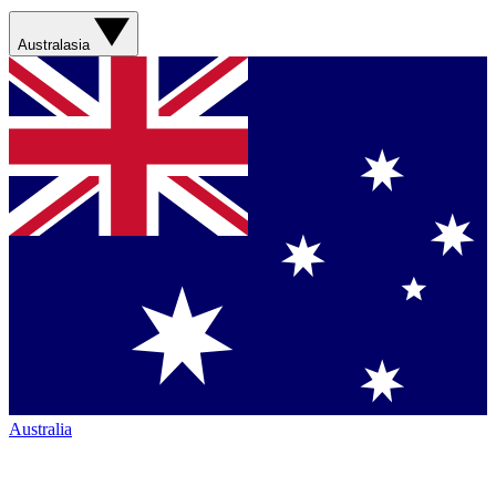
Australasia
Australia