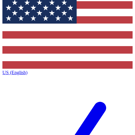
US (English)