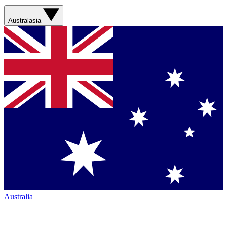
Australasia
Australia