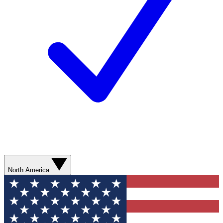
North America