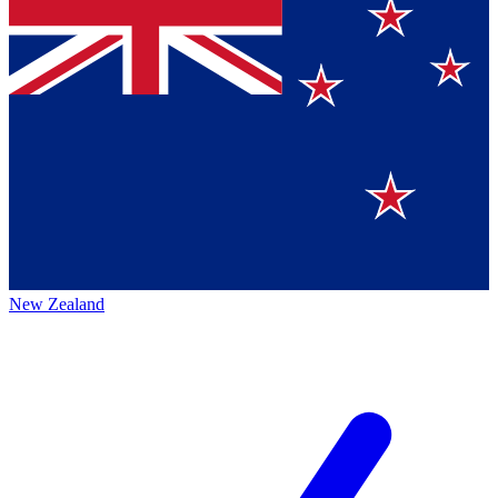
New Zealand