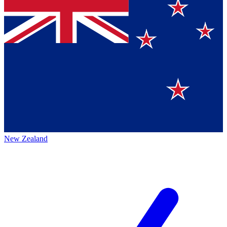
New Zealand