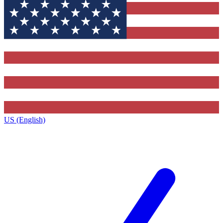
US (English)