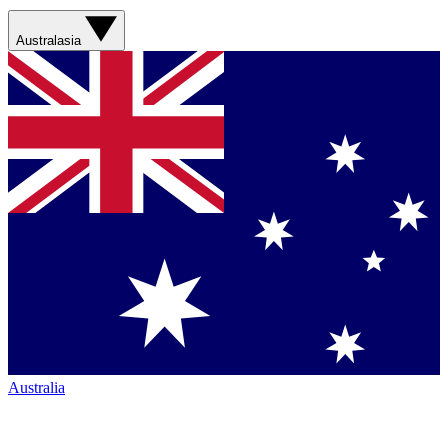
Australasia
Australia