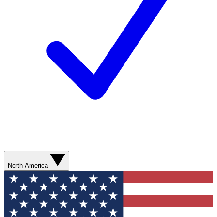
North America