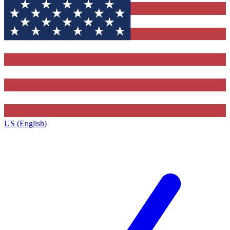
US (English)