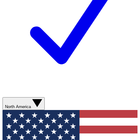
North America