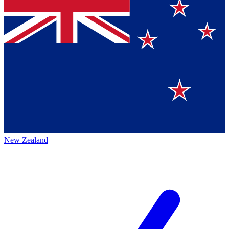
New Zealand