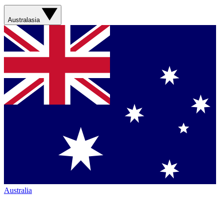
Australasia
Australia