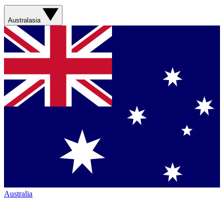
Australasia
Australia