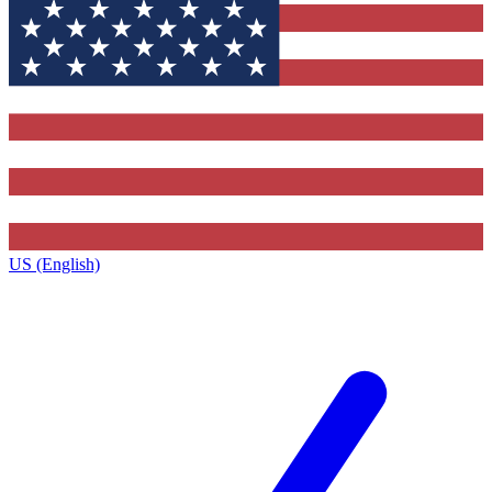
US (English)