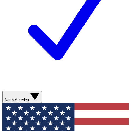
North America