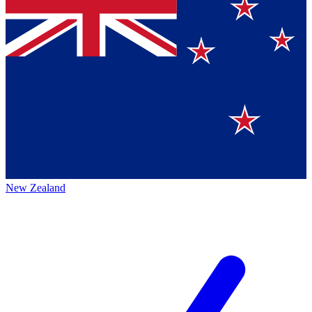
New Zealand