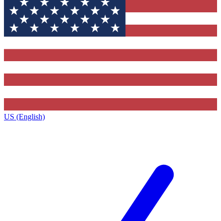
US (English)