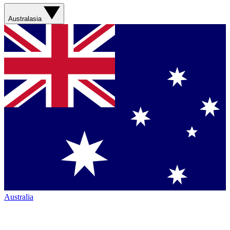
Australasia
Australia