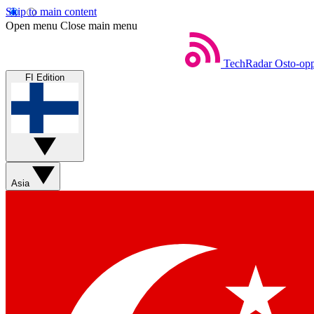
Skip to main content
Open menu
Close main menu
TechRadar
Osto-opp
FI Edition
Asia