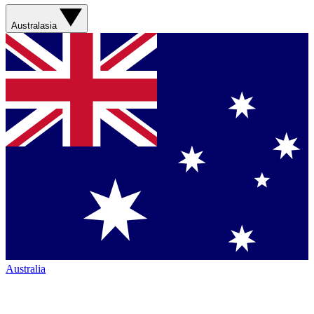
Australasia
Australia