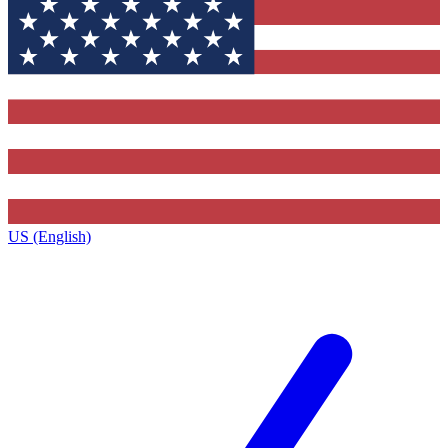
US (English)