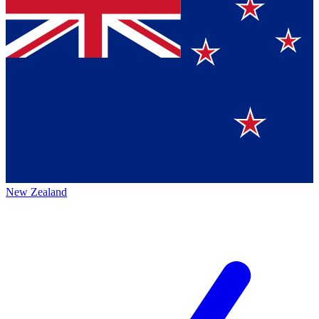
New Zealand