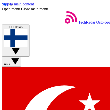
Skip to main content
Open menu
Close main menu
TechRadar
Osto-opp
FI Edition
Asia