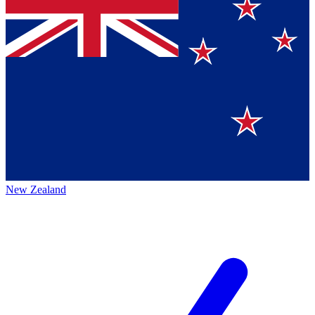
New Zealand