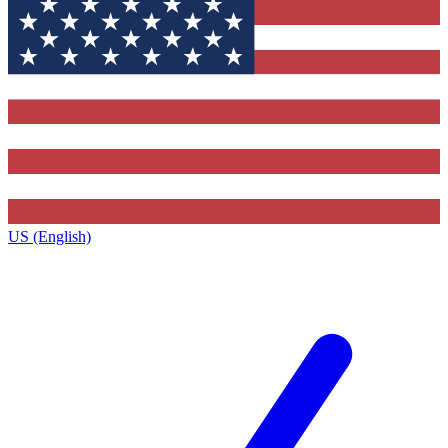
US (English)