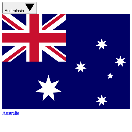
Australasia
Australia