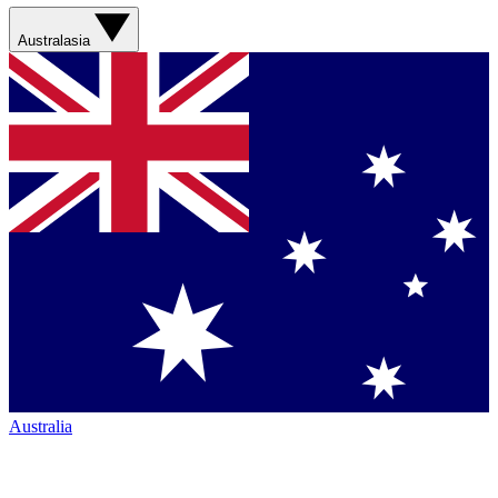
Australasia
Australia