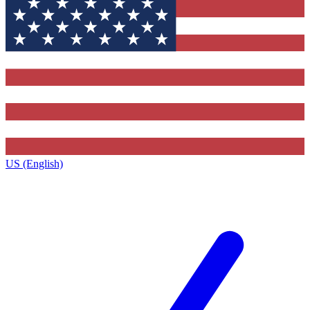
US (English)