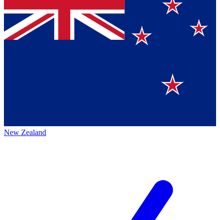
New Zealand