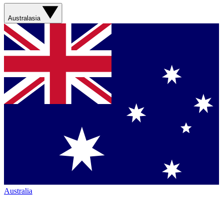
Australasia
Australia