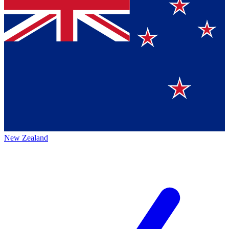
New Zealand