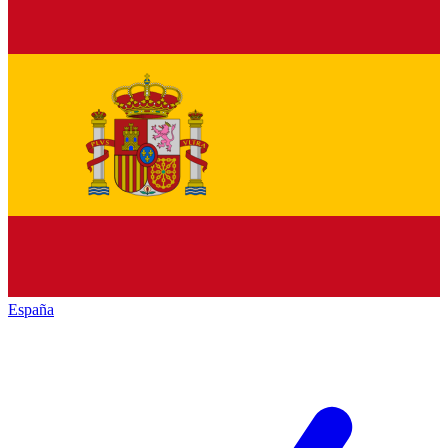
España