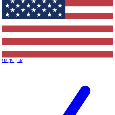
US (English)